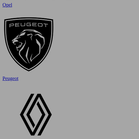
Opel
Peugeot