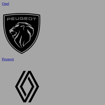
Opel
Peugeot