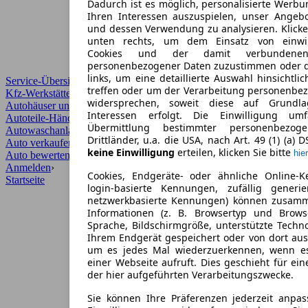
Dadurch ist es möglich, personalisierte Werb
Ihren Interessen auszuspielen, unser Angeb
und dessen Verwendung zu analysieren. Klicke
unten rechts, um dem Einsatz von einwill
Cookies und der damit verbundenen 
personenbezogener Daten zuzustimmen oder d
links, um eine detaillierte Auswahl hinsichtli
Service-Übersicht
treffen oder um der Verarbeitung personenbe
Kfz-Werkstätten
widersprechen, soweit diese auf Grundla
Autohäuser und Händler
Interessen erfolgt. Die Einwilligung um
Autoteile-Händler
Übermittlung bestimmter personenbezo
Autowaschanlagen
Drittländer, u.a. die USA, nach Art. 49 (1) (a) 
Auto verkaufen
›
keine Einwilligung
erteilen, klicken Sie bitte
hier
Auto bewerten
›
Anmelden
›
Cookies, Endgeräte- oder ähnliche Online-K
Startseite
login-basierte Kennungen, zufällig generi
netzwerkbasierte Kennungen) können zusam
Informationen (z. B. Browsertyp und Browse
Sprache, Bildschirmgröße, unterstützte Techno
Ihrem Endgerät gespeichert oder von dort au
um es jedes Mal wiederzuerkennen, wenn e
einer Webseite aufruft. Dies geschieht für ei
der hier aufgeführten Verarbeitungszwecke.
Sie können Ihre Präferenzen jederzeit anpas