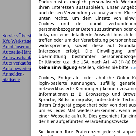
Dadurch ist es möglich, personalisierte Werb
Ihren Interessen auszuspielen, unser Angeb
und dessen Verwendung zu analysieren. Klicke
unten rechts, um dem Einsatz von einwill
Cookies und der damit verbundenen 
personenbezogener Daten zuzustimmen oder d
links, um eine detaillierte Auswahl hinsichtli
Service-Übersicht
treffen oder um der Verarbeitung personenbe
Kfz-Werkstätten
widersprechen, soweit diese auf Grundla
Autohäuser und Händler
Interessen erfolgt. Die Einwilligung um
Autoteile-Händler
Übermittlung bestimmter personenbezo
Autowaschanlagen
Drittländer, u.a. die USA, nach Art. 49 (1) (a) 
Auto verkaufen
›
keine Einwilligung
erteilen, klicken Sie bitte
hier
Auto bewerten
›
Anmelden
›
Cookies, Endgeräte- oder ähnliche Online-K
Startseite
login-basierte Kennungen, zufällig generi
netzwerkbasierte Kennungen) können zusam
Informationen (z. B. Browsertyp und Browse
Sprache, Bildschirmgröße, unterstützte Techno
Ihrem Endgerät gespeichert oder von dort au
um es jedes Mal wiederzuerkennen, wenn e
einer Webseite aufruft. Dies geschieht für ei
der hier aufgeführten Verarbeitungszwecke.
Sie können Ihre Präferenzen jederzeit anpas