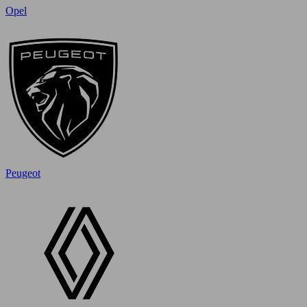
Opel
Peugeot