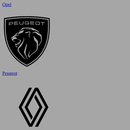
Opel
Peugeot