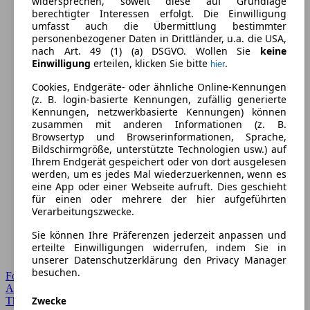
widersprechen, soweit diese auf Grundlage
berechtigter Interessen erfolgt. Die Einwilligung
umfasst auch die Übermittlung bestimmter
personenbezogener Daten in Drittländer, u.a. die USA,
nach Art. 49 (1) (a) DSGVO. Wollen Sie
keine
Einwilligung
erteilen, klicken Sie bitte
.
hier
Cookies, Endgeräte- oder ähnliche Online-Kennungen
(z. B. login-basierte Kennungen, zufällig generierte
Kennungen, netzwerkbasierte Kennungen) können
zusammen mit anderen Informationen (z. B.
Browsertyp und Browserinformationen, Sprache,
Bildschirmgröße, unterstützte Technologien usw.) auf
Ihrem Endgerät gespeichert oder von dort ausgelesen
werden, um es jedes Mal wiederzuerkennen, wenn es
eine App oder einer Webseite aufruft. Dies geschieht
für einen oder mehrere der hier aufgeführten
Verarbeitungszwecke.
Sie können Ihre Präferenzen jederzeit anpassen und
erteilte Einwilligungen widerrufen, indem Sie in
unserer Datenschutzerklärung den Privacy Manager
besuchen.
Forum Startseite
Alle Auto-Foren
Zwecke
Themen-Forum