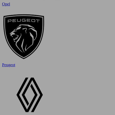
Opel
Peugeot