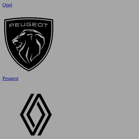
Opel
Peugeot