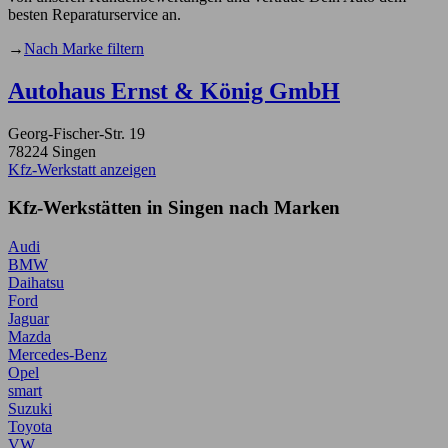
besten Reparaturservice an.
→
Nach Marke filtern
Autohaus Ernst & König GmbH
Georg-Fischer-Str. 19
78224 Singen
Kfz-Werkstatt anzeigen
Kfz-Werkstätten in Singen nach Marken
Audi
BMW
Daihatsu
Ford
Jaguar
Mazda
Mercedes-Benz
Opel
smart
Suzuki
Toyota
VW