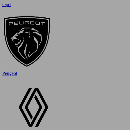
Opel
Peugeot