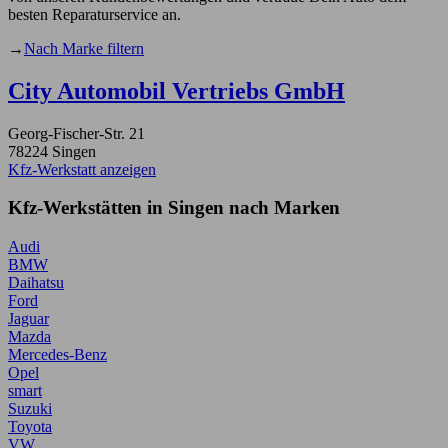
besten Reparaturservice an.
→
Nach Marke filtern
City Automobil Vertriebs GmbH
Georg-Fischer-Str. 21
78224 Singen
Kfz-Werkstatt anzeigen
Kfz-Werkstätten in Singen nach Marken
Audi
BMW
Daihatsu
Ford
Jaguar
Mazda
Mercedes-Benz
Opel
smart
Suzuki
Toyota
VW