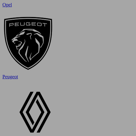
Opel
Peugeot