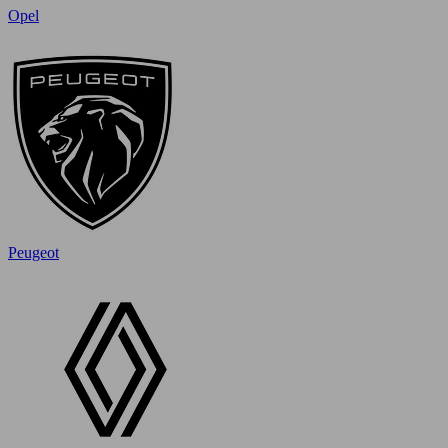
Opel
Peugeot