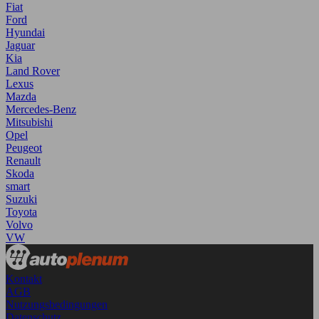
Fiat
Ford
Hyundai
Jaguar
Kia
Land Rover
Lexus
Mazda
Mercedes-Benz
Mitsubishi
Opel
Peugeot
Renault
Skoda
smart
Suzuki
Toyota
Volvo
VW
Kontakt
AGB
Nutzungsbedingungen
Datenschutz