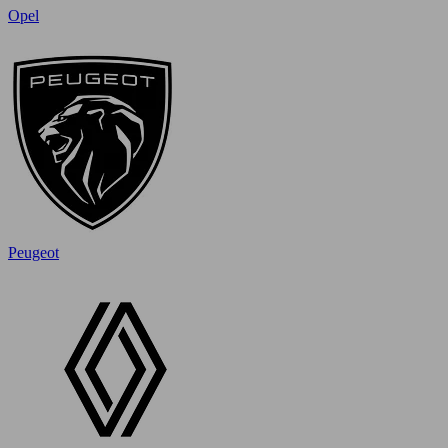
Opel
Peugeot