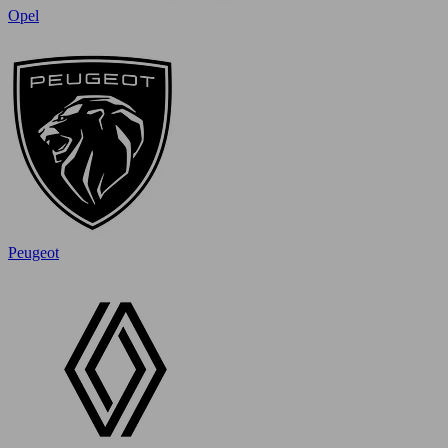
Opel
Peugeot