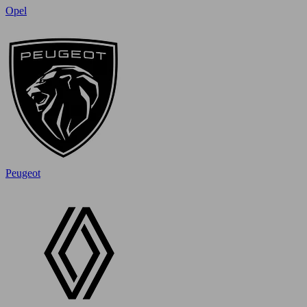
Opel
Peugeot