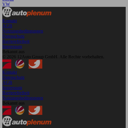
VW
Kontakt
AGB
Nutzungsbedingungen
Datenschutz
Barrierefreiheit
Impressum
Bekannt aus
© 2026 12Auto Group GmbH. Alle Rechte vorbehalten.
Kontakt
Datenschutz
AGB
Impressum
Barrierefreiheit
Nutzungsbedingungen
Bekannt aus