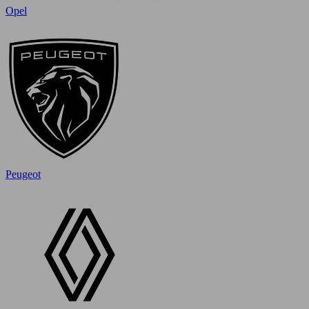
Opel
Peugeot