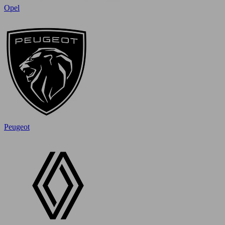
Opel
Peugeot