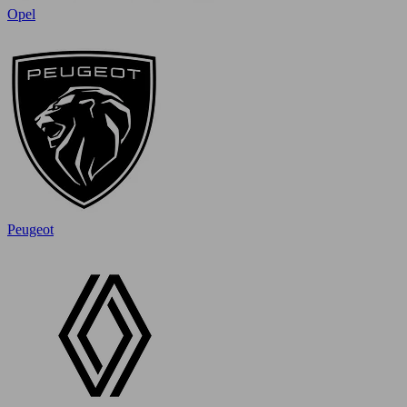
Opel
Peugeot