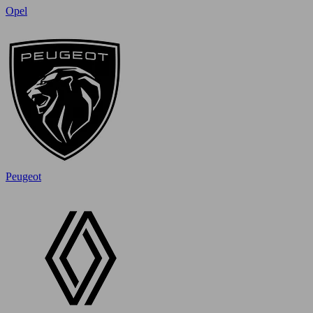
Opel
Peugeot