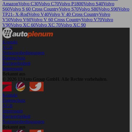
Amazon
Volvo C30
Volvo C70
Volvo P1800
Volvo S40
Volvo
S60
Volvo S 60 Cross Country
Volvo S70
Volvo S80
Volvo S90
Volvo
TP21- X-Rod
Volvo V40
Volvo V 40 Cross Country
Volvo
V50
Volvo V60
Volvo V 60 Cross Country
Volvo V70
Volvo
V90
Volvo XC 60
Volvo XC 70
Volvo XC 90
Kontakt
AGB
Nutzungsbedingungen
Datenschutz
Barrierefreiheit
Impressum
Bekannt aus
© 2026 12Auto Group GmbH. Alle Rechte vorbehalten.
Kontakt
Datenschutz
AGB
Impressum
Barrierefreiheit
Nutzungsbedingungen
Bekannt aus