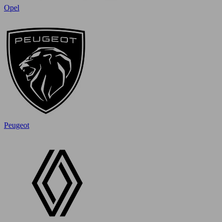
Opel
Peugeot