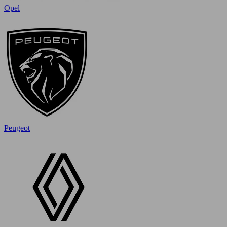
Opel
Peugeot