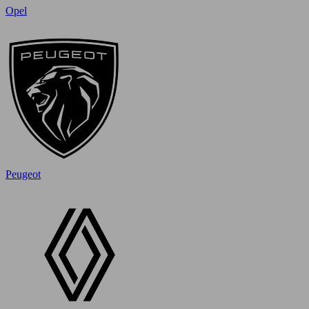
Opel
Peugeot