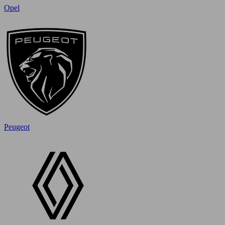
Opel
Peugeot