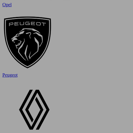
Opel
Peugeot