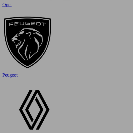
Opel
Peugeot