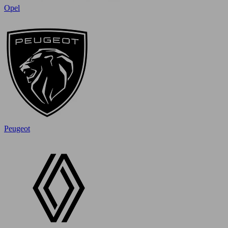
Opel
Peugeot