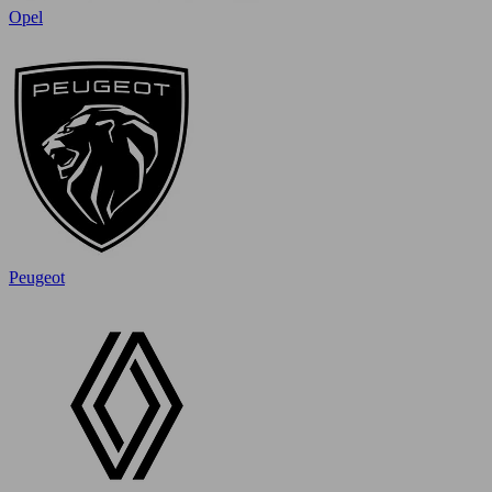
Opel
Peugeot