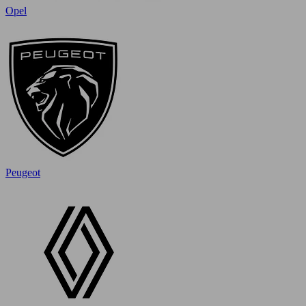
Opel
Peugeot