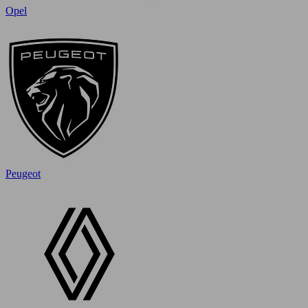
Opel
Peugeot