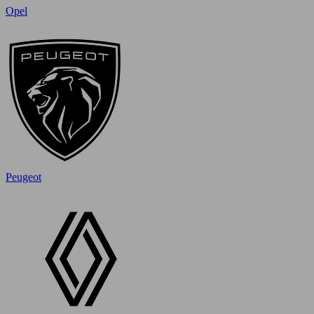
Opel
Peugeot