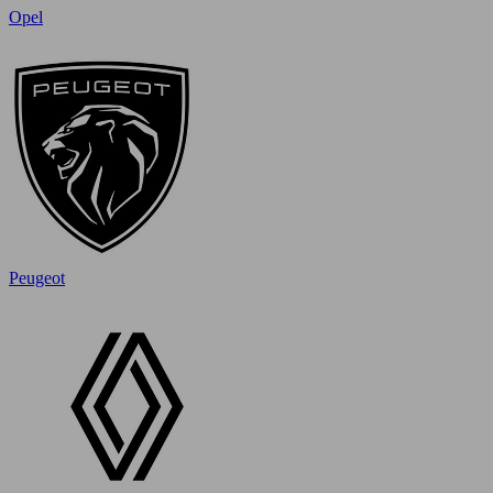
Opel
Peugeot