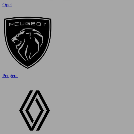
Opel
Peugeot