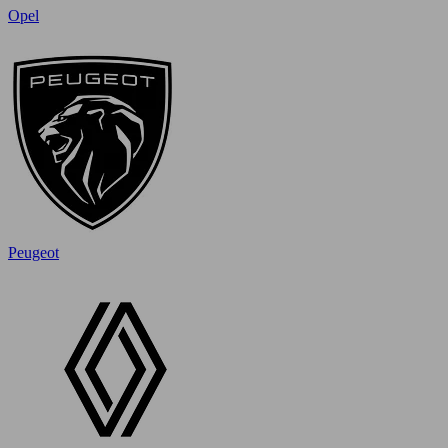
Opel
Peugeot