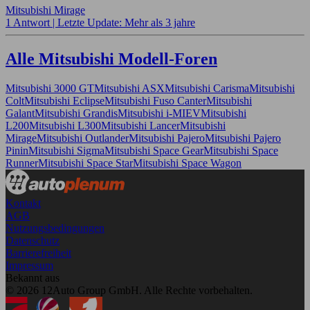
Mitsubishi Mirage
1 Antwort |
Letzte Update: Mehr als 3 jahre
Alle Mitsubishi Modell-Foren
Mitsubishi 3000 GT
Mitsubishi ASX
Mitsubishi Carisma
Mitsubishi
Colt
Mitsubishi Eclipse
Mitsubishi Fuso Canter
Mitsubishi
Galant
Mitsubishi Grandis
Mitsubishi i-MIEV
Mitsubishi
L200
Mitsubishi L300
Mitsubishi Lancer
Mitsubishi
Mirage
Mitsubishi Outlander
Mitsubishi Pajero
Mitsubishi Pajero
Pinin
Mitsubishi Sigma
Mitsubishi Space Gear
Mitsubishi Space
Runner
Mitsubishi Space Star
Mitsubishi Space Wagon
Kontakt
AGB
Nutzungsbedingungen
Datenschutz
Barrierefreiheit
Impressum
Bekannt aus
© 2026 12Auto Group GmbH. Alle Rechte vorbehalten.