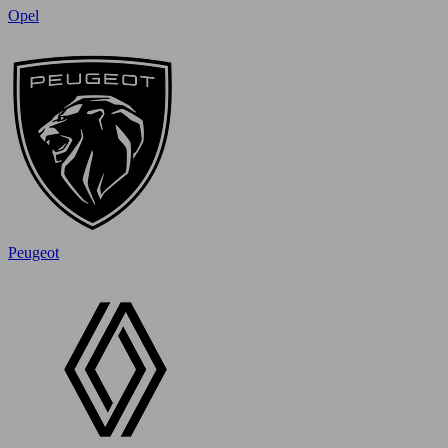
Opel
Peugeot