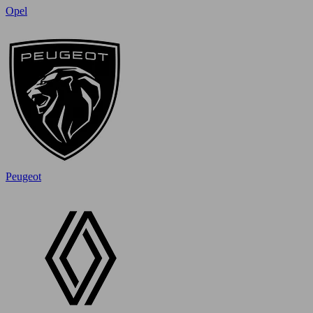
Opel
Peugeot