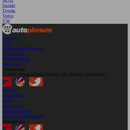
SEAT
Suzuki
Toyota
Volvo
VW
Kontakt
AGB
Nutzungsbedingungen
Datenschutz
Barrierefreiheit
Impressum
Bekannt aus
© 2026 12Auto Group GmbH. Alle Rechte vorbehalten.
Kontakt
Datenschutz
AGB
Impressum
Barrierefreiheit
Nutzungsbedingungen
Bekannt aus