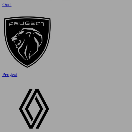
Opel
Peugeot