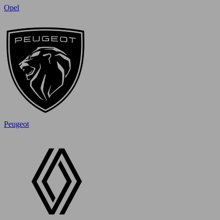
Opel
Peugeot