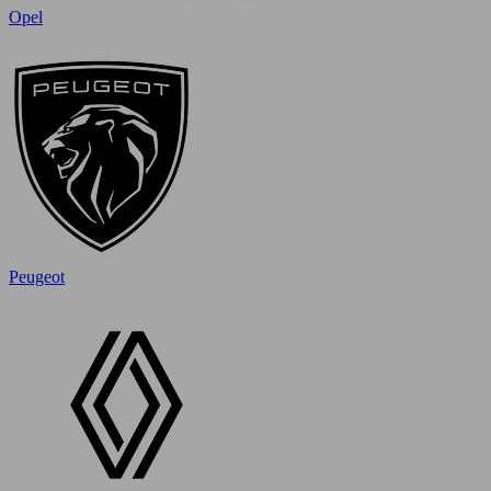
Opel
Peugeot