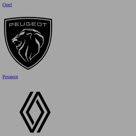
Opel
Peugeot