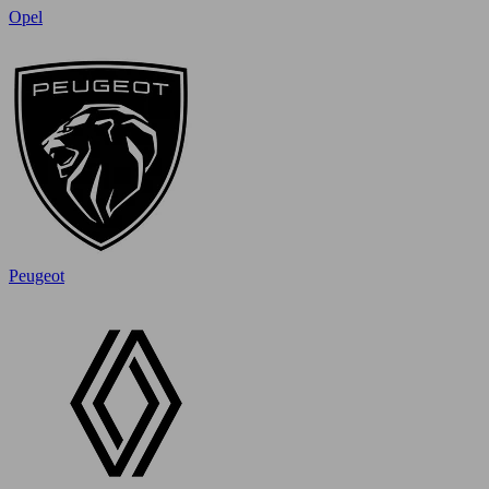
Opel
Peugeot