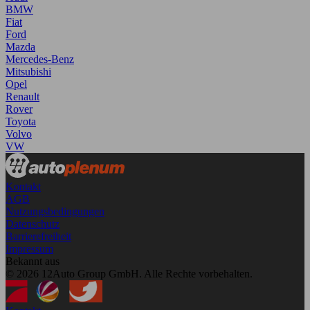
BMW
Fiat
Ford
Mazda
Mercedes-Benz
Mitsubishi
Opel
Renault
Rover
Toyota
Volvo
VW
Kontakt
AGB
Nutzungsbedingungen
Datenschutz
Barrierefreiheit
Impressum
Bekannt aus
© 2026 12Auto Group GmbH. Alle Rechte vorbehalten.