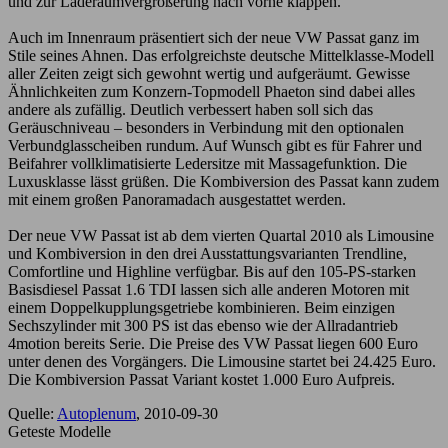
und zur Laderaumvergrößerung nach vorne klappen.
Auch im Innenraum präsentiert sich der neue VW Passat ganz im
Stile seines Ahnen. Das erfolgreichste deutsche Mittelklasse-Modell
aller Zeiten zeigt sich gewohnt wertig und aufgeräumt. Gewisse
Ähnlichkeiten zum Konzern-Topmodell Phaeton sind dabei alles
andere als zufällig. Deutlich verbessert haben soll sich das
Geräuschniveau – besonders in Verbindung mit den optionalen
Verbundglasscheiben rundum. Auf Wunsch gibt es für Fahrer und
Beifahrer vollklimatisierte Ledersitze mit Massagefunktion. Die
Luxusklasse lässt grüßen. Die Kombiversion des Passat kann zudem
mit einem großen Panoramadach ausgestattet werden.
Der neue VW Passat ist ab dem vierten Quartal 2010 als Limousine
und Kombiversion in den drei Ausstattungsvarianten Trendline,
Comfortline und Highline verfügbar. Bis auf den 105-PS-starken
Basisdiesel Passat 1.6 TDI lassen sich alle anderen Motoren mit
einem Doppelkupplungsgetriebe kombinieren. Beim einzigen
Sechszylinder mit 300 PS ist das ebenso wie der Allradantrieb
4motion bereits Serie. Die Preise des VW Passat liegen 600 Euro
unter denen des Vorgängers. Die Limousine startet bei 24.425 Euro.
Die Kombiversion Passat Variant kostet 1.000 Euro Aufpreis.
Quelle:
Autoplenum
, 2010-09-30
Geteste Modelle