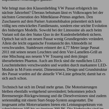
Wie bringt man den Klassenliebling VW Passat erfolgreich ins
nächste Jahrzehnt? Überaus behutsam lässt es Volkswagen bei der
nächsten Generation des Mittelklasse-Primus angehen. Den
Zuschauern auf dem Pariser Automobilsalon präsentiert sich kein
völlig neu entwickeltes Familienauto, sondern eine seichte Evolution
des bisherigen Modells. Sowohl bei der Limousine als auch beim
Variant soll das den Status Quo in der Kundenbeliebtheit sichern.
Optisch hat sich am neuen Passat wenig Grundlegendes verändert.
Allein die leicht organische Frontansicht des Altmodells ist
verschwunden. Stattdessen erinnert der 4,77 Meter lange Passat
2011 mit seinen neuen Leuchten und dem Vier-Lamellen-Grill an
eine Mischung aus neuem VW Touareg und dem jüngst
überarbeiteten Phaeton. Auch am Heck sind die rundlichen LED-
Leuchteinheiten verschwunden und wurden durch markantere LED-
Module in M-Form ersetzt. Dimensionen, Design und Grundstruktur
des Passat wurden auf die aktuelle VW-Linie gebracht; damit hat es
sich auch schon.
Technisch hat sich im Detail mehr getan. Die Motorisierungen
bleiben ebenfalls weitgehend unverändert; bekommen jedoch
Bremsenergie-Rückgewinnung und die Dieselversionen sind zudem
serienmäßig mit einem Start-Stopp-System ausgestattet. Die
insgesamt zehn Motorvarianten bieten ein Leistungsspektrum von
schmächtigen 105 bis zu üppigen 300 PS. Die Verbräuche sind im