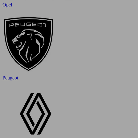
Opel
Peugeot