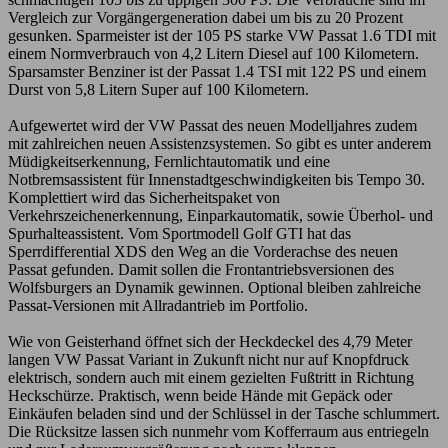
Vergleich zur Vorgängergeneration dabei um bis zu 20 Prozent
gesunken. Sparmeister ist der 105 PS starke VW Passat 1.6 TDI mit
einem Normverbrauch von 4,2 Litern Diesel auf 100 Kilometern.
Sparsamster Benziner ist der Passat 1.4 TSI mit 122 PS und einem
Durst von 5,8 Litern Super auf 100 Kilometern.
Aufgewertet wird der VW Passat des neuen Modelljahres zudem
mit zahlreichen neuen Assistenzsystemen. So gibt es unter anderem
Müdigkeitserkennung, Fernlichtautomatik und eine
Notbremsassistent für Innenstadtgeschwindigkeiten bis Tempo 30.
Komplettiert wird das Sicherheitspaket von
Verkehrszeichenerkennung, Einparkautomatik, sowie Überhol- und
Spurhalteassistent. Vom Sportmodell Golf GTI hat das
Sperrdifferential XDS den Weg an die Vorderachse des neuen
Passat gefunden. Damit sollen die Frontantriebsversionen des
Wolfsburgers an Dynamik gewinnen. Optional bleiben zahlreiche
Passat-Versionen mit Allradantrieb im Portfolio.
Wie von Geisterhand öffnet sich der Heckdeckel des 4,79 Meter
langen VW Passat Variant in Zukunft nicht nur auf Knopfdruck
elektrisch, sondern auch mit einem gezielten Fußtritt in Richtung
Heckschürze. Praktisch, wenn beide Hände mit Gepäck oder
Einkäufen beladen sind und der Schlüssel in der Tasche schlummert.
Die Rücksitze lassen sich nunmehr vom Kofferraum aus entriegeln