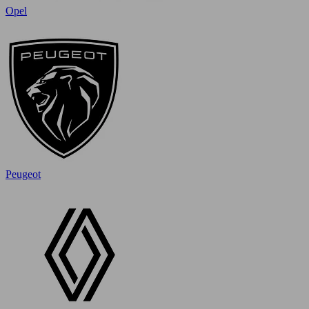
Opel
Peugeot