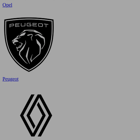
Opel
Peugeot