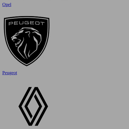
Opel
Peugeot