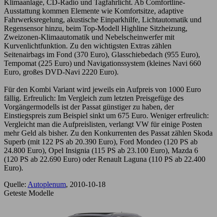
Klimaanlage, CD-Radio und Tagfahrlicht. Ab Comfortline-
Ausstattung kommen Elemente wie Komfortsitze, adaptive
Fahrwerksregelung, akustische Einparkhilfe, Lichtautomatik und
Regensensor hinzu, beim Top-Modell Highline Sitzheizung,
Zweizonen-Klimaautomatik und Nebelscheinwerfer mit
Kurvenlichtfunktion. Zu den wichtigsten Extras zählen
Seitenairbags im Fond (370 Euro), Glasschiebedach (955 Euro),
Tempomat (225 Euro) und Navigationssystem (kleines Navi 660
Euro, großes DVD-Navi 2220 Euro).
Für den Kombi Variant wird jeweils ein Aufpreis von 1000 Euro
fällig. Erfreulich: Im Vergleich zum letzten Preisgefüge des
Vorgängermodells ist der Passat günstiger zu haben, der
Einstiegspreis zum Beispiel sinkt um 675 Euro. Weniger erfreulich:
Vergleicht man die Aufpreislisten, verlangt VW für einige Posten
mehr Geld als bisher. Zu den Konkurrenten des Passat zählen Skoda
Superb (mit 122 PS ab 20.390 Euro), Ford Mondeo (120 PS ab
24.800 Euro), Opel Insignia (115 PS ab 23.100 Euro), Mazda 6
(120 PS ab 22.690 Euro) oder Renault Laguna (110 PS ab 22.400
Euro).
Quelle:
Autoplenum
, 2010-10-18
Geteste Modelle