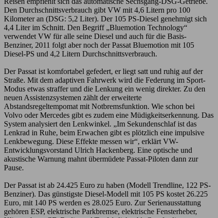
Reisen empfiehlt sich das automatische Sechsgang-DSG-Getriebe.
Den Durchschnittsverbrauch gibt VW mit 4,6 Litern pro 100
Kilometer an (DSG: 5,2 Liter). Der 105 PS-Diesel genehmigt sich
4,4 Liter im Schnitt. Den Begriff „Bluemotion Technology“
verwendet VW für alle seine Diesel und auch für die Basis-
Benziner, 2011 folgt aber noch der Passat Bluemotion mit 105
Diesel-PS und 4,2 Litern Durchschnittsverbrauch.
Der Passat ist komfortabel gefedert, er liegt satt und ruhig auf der
Straße. Mit dem adaptiven Fahrwerk wird die Federung im Sport-
Modus etwas straffer und die Lenkung ein wenig direkter. Zu den
neuen Assistenzsystemen zählt der erweiterte
Abstandsregeltempomat mit Notbremsfunktion. Wie schon bei
Volvo oder Mercedes gibt es zudem eine Müdigkeitserkennung. Das
System analysiert den Lenkwinkel. „Im Sekundenschlaf ist das
Lenkrad in Ruhe, beim Erwachen gibt es plötzlich eine impulsive
Lenkbewegung. Diese Effekte messen wir“, erklärt VW-
Entwicklungsvorstand Ulrich Hackenberg. Eine optische und
akustische Warnung mahnt übermüdete Passat-Piloten dann zur
Pause.
Der Passat ist ab 24.425 Euro zu haben (Modell Trendline, 122 PS-
Benziner). Das günstigste Diesel-Modell mit 105 PS kostet 26.225
Euro, mit 140 PS werden es 28.025 Euro. Zur Serienausstattung
gehören ESP, elektrische Parkbremse, elektrische Fensterheber,