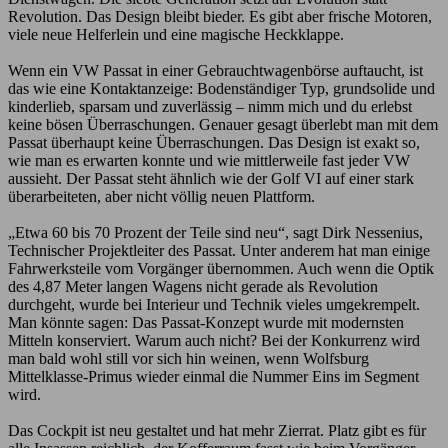
Revolution. Das Design bleibt bieder. Es gibt aber frische Motoren,
viele neue Helferlein und eine magische Heckklappe.
Wenn ein VW Passat in einer Gebrauchtwagenbörse auftaucht, ist
das wie eine Kontaktanzeige: Bodenständiger Typ, grundsolide und
kinderlieb, sparsam und zuverlässig – nimm mich und du erlebst
keine bösen Überraschungen. Genauer gesagt überlebt man mit dem
Passat überhaupt keine Überraschungen. Das Design ist exakt so,
wie man es erwarten konnte und wie mittlerweile fast jeder VW
aussieht. Der Passat steht ähnlich wie der Golf VI auf einer stark
überarbeiteten, aber nicht völlig neuen Plattform.
„Etwa 60 bis 70 Prozent der Teile sind neu“, sagt Dirk Nessenius,
Technischer Projektleiter des Passat. Unter anderem hat man einige
Fahrwerksteile vom Vorgänger übernommen. Auch wenn die Optik
des 4,87 Meter langen Wagens nicht gerade als Revolution
durchgeht, wurde bei Interieur und Technik vieles umgekrempelt.
Man könnte sagen: Das Passat-Konzept wurde mit modernsten
Mitteln konserviert. Warum auch nicht? Bei der Konkurrenz wird
man bald wohl still vor sich hin weinen, wenn Wolfsburg
Mittelklasse-Primus wieder einmal die Nummer Eins im Segment
wird.
Das Cockpit ist neu gestaltet und hat mehr Zierrat. Platz gibt es für