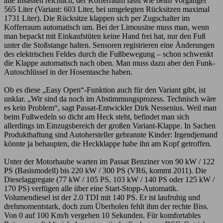
alle Insassen reichlich, der Kofferraum fasst wie beim Vorgänger
565 Liter (Variant: 603 Liter, bei umgelegten Rücksitzen maximal
1731 Liter). Die Rücksitze klappen sich per Zugschalter im
Kofferraum automatisch um. Bei der Limousine muss man, wenn
man bepackt mit Einkaufstüten keine Hand frei hat, nur den Fuß
unter die Stoßstange halten. Sensoren registrieren eine Änderungen
des elektrischen Feldes durch die Fußbewegung – schon schwenkt
die Klappe automatisch nach oben. Man muss dazu aber den Funk-
Autoschlüssel in der Hosentasche haben.
Ob es diese „Easy Open“-Funktion auch für den Variant gibt, ist
unklar. „Wir sind da noch im Abstimmungsprozess. Technisch wäre
es kein Problem“, sagt Passat-Entwickler Dirk Nessenius. Weil man
beim Fußwedeln so dicht am Heck steht, befindet man sich
allerdings im Einzugsbereich der großen Variant-Klappe. In Sachen
Produkthaftung sind Autohersteller gebrannte Kinder: Irgendjemand
könnte ja behaupten, die Heckklappe habe ihn am Kopf getroffen.
Unter der Motorhaube warten im Passat Benziner von 90 kW / 122
PS (Basismodell) bis 220 kW / 300 PS (VR6, kommt 2011). Die
Dieselaggregate (77 kW / 105 PS, 103 kW / 140 PS oder 125 kW /
170 PS) verfügen alle über eine Start-Stopp-Automatik.
Volumendiesel ist der 2.0 TDI mit 140 PS. Er ist laufruhig und
drehmomentstark, doch zum Überholen fehlt ihm der rechte Biss.
Von 0 auf 100 Km/h vergehen 10 Sekunden. Für komfortables