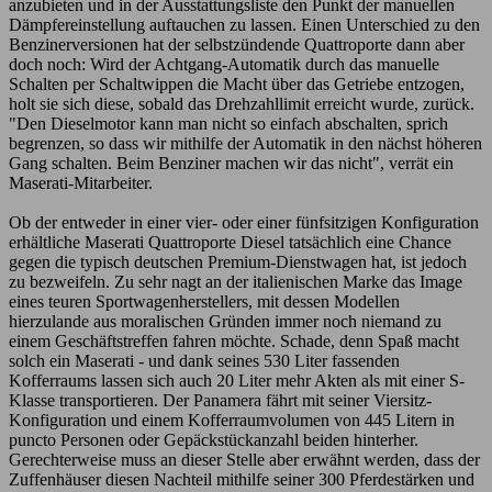
anzubieten und in der Ausstattungsliste den Punkt der manuellen
Dämpfereinstellung auftauchen zu lassen. Einen Unterschied zu den
Benzinerversionen hat der selbstzündende Quattroporte dann aber
doch noch: Wird der Achtgang-Automatik durch das manuelle
Schalten per Schaltwippen die Macht über das Getriebe entzogen,
holt sie sich diese, sobald das Drehzahllimit erreicht wurde, zurück.
"Den Dieselmotor kann man nicht so einfach abschalten, sprich
begrenzen, so dass wir mithilfe der Automatik in den nächst höheren
Gang schalten. Beim Benziner machen wir das nicht", verrät ein
Maserati-Mitarbeiter.
Ob der entweder in einer vier- oder einer fünfsitzigen Konfiguration
erhältliche Maserati Quattroporte Diesel tatsächlich eine Chance
gegen die typisch deutschen Premium-Dienstwagen hat, ist jedoch
zu bezweifeln. Zu sehr nagt an der italienischen Marke das Image
eines teuren Sportwagenherstellers, mit dessen Modellen
hierzulande aus moralischen Gründen immer noch niemand zu
einem Geschäftstreffen fahren möchte. Schade, denn Spaß macht
solch ein Maserati - und dank seines 530 Liter fassenden
Kofferraums lassen sich auch 20 Liter mehr Akten als mit einer S-
Klasse transportieren. Der Panamera fährt mit seiner Viersitz-
Konfiguration und einem Kofferraumvolumen von 445 Litern in
puncto Personen oder Gepäckstückanzahl beiden hinterher.
Gerechterweise muss an dieser Stelle aber erwähnt werden, dass der
Zuffenhäuser diesen Nachteil mithilfe seiner 300 Pferdestärken und