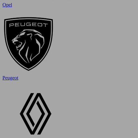
Opel
Peugeot