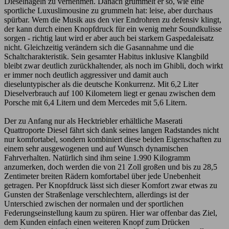
Dieselnageln zu vernehmen. Danach grummelt er so, wie eine
sportliche Luxuslimousine zu grummeln hat: leise, aber durchaus
spürbar. Wem die Musik aus den vier Endrohren zu defensiv klingt,
der kann durch einen Knopfdruck für ein wenig mehr Soundkulisse
sorgen - richtig laut wird er aber auch bei starkem Gaspedaleisatz
nicht. Gleichzeitig verändern sich die Gasannahme und die
Schaltcharakteristik. Sein gesamter Habitus inklusive Klangbild
bleibt zwar deutlich zurückhaltender, als noch im Ghibli, doch wirkt
er immer noch deutlich aggressiver und damit auch
dieseluntypischer als die deutsche Konkurrenz. Mit 6,2 Liter
Dieselverbrauch auf 100 Kilometern liegt er genau zwischen dem
Porsche mit 6,4 Litern und dem Mercedes mit 5,6 Litern.
Der zu Anfang nur als Hecktriebler erhältliche Maserati
Quattroporte Diesel fährt sich dank seines langen Radstandes nicht
nur komfortabel, sondern kombiniert diese beiden Eigenschaften zu
einem sehr ausgewogenen und auf Wunsch dynamischen
Fahrverhalten. Natürlich sind ihm seine 1.990 Kilogramm
anzumerken, doch werden die von 21 Zoll großen und bis zu 28,5
Zentimeter breiten Rädern komfortabel über jede Unebenheit
getragen. Per Knopfdruck lässt sich dieser Komfort zwar etwas zu
Gunsten der Straßenlage verschlechtern, allerdings ist der
Unterschied zwischen der normalen und der sportlichen
Federungseinstellung kaum zu spüren. Hier war offenbar das Ziel,
dem Kunden einfach einen weiteren Knopf zum Drücken