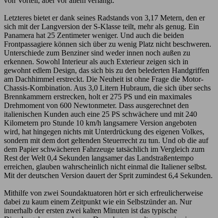
von Vorteil, aber vor allem verlangt.
Letzteres bietet er dank seines Radstands von 3,17 Metern, den er
sich mit der Langversion der S-Klasse teilt, mehr als genug. Ein
Panamera hat 25 Zentimeter weniger. Und auch die beiden
Frontpassagiere können sich über zu wenig Platz nicht beschweren.
Unterschiede zum Benziner sind weder innen noch außen zu
erkennen. Sowohl Interieur als auch Exterieur zeigen sich in
gewohnt edlem Design, das sich bis zu den belederten Handgriffen
am Dachhimmel erstreckt. Die Neuheit ist ohne Frage die Motor-
Chassis-Kombination. Aus 3,0 Litern Hubraum, die sich über sechs
Brennkammern erstrecken, holt er 275 PS und ein maximales
Drehmoment von 600 Newtonmeter. Dass ausgerechnet den
italienischen Kunden auch eine 25 PS schwächere und mit 240
Kilometern pro Stunde 10 km/h langsamere Version angeboten
wird, hat hingegen nichts mit Unterdrückung des eigenen Volkes,
sondern mit dem dort geltenden Steuerrecht zu tun. Und ob die auf
dem Papier schwächeren Fahrzeuge tatsächlich im Vergleich zum
Rest der Welt 0,4 Sekunden langsamer das Landstraßentempo
erreichen, glauben wahrscheinlich nicht einmal die Italiener selbst.
Mit der deutschen Version dauert der Sprit zumindest 6,4 Sekunden.
Mithilfe von zwei Soundaktuatoren hört er sich erfreulicherweise
dabei zu kaum einem Zeitpunkt wie ein Selbstzünder an. Nur
innerhalb der ersten zwei kalten Minuten ist das typische