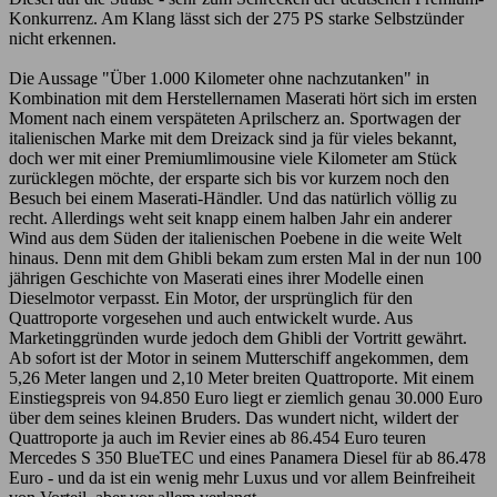
Konkurrenz. Am Klang lässt sich der 275 PS starke Selbstzünder
nicht erkennen.
Die Aussage "Über 1.000 Kilometer ohne nachzutanken" in
Kombination mit dem Herstellernamen Maserati hört sich im ersten
Moment nach einem verspäteten Aprilscherz an. Sportwagen der
italienischen Marke mit dem Dreizack sind ja für vieles bekannt,
doch wer mit einer Premiumlimousine viele Kilometer am Stück
zurücklegen möchte, der ersparte sich bis vor kurzem noch den
Besuch bei einem Maserati-Händler. Und das natürlich völlig zu
recht. Allerdings weht seit knapp einem halben Jahr ein anderer
Wind aus dem Süden der italienischen Poebene in die weite Welt
hinaus. Denn mit dem Ghibli bekam zum ersten Mal in der nun 100
jährigen Geschichte von Maserati eines ihrer Modelle einen
Dieselmotor verpasst. Ein Motor, der ursprünglich für den
Quattroporte vorgesehen und auch entwickelt wurde. Aus
Marketinggründen wurde jedoch dem Ghibli der Vortritt gewährt.
Ab sofort ist der Motor in seinem Mutterschiff angekommen, dem
5,26 Meter langen und 2,10 Meter breiten Quattroporte. Mit einem
Einstiegspreis von 94.850 Euro liegt er ziemlich genau 30.000 Euro
über dem seines kleinen Bruders. Das wundert nicht, wildert der
Quattroporte ja auch im Revier eines ab 86.454 Euro teuren
Mercedes S 350 BlueTEC und eines Panamera Diesel für ab 86.478
Euro - und da ist ein wenig mehr Luxus und vor allem Beinfreiheit