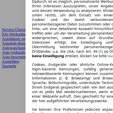
Dadurch ist es möglich, personalisierte Werb
Ihren Interessen auszuspielen, unser Angeb
und dessen Verwendung zu analysieren. Klicke
unten rechts, um dem Einsatz von einwill
Cookies und der damit verbundenen 
personenbezogener Daten zuzustimmen oder d
links, um eine detaillierte Auswahl hinsichtli
Service-Übersicht
treffen oder um der Verarbeitung personenbe
Kfz-Werkstätten
widersprechen, soweit diese auf Grundla
Autohäuser und Händler
Interessen erfolgt. Die Einwilligung um
Autoteile-Händler
Übermittlung bestimmter personenbezo
Autowaschanlagen
Drittländer, u.a. die USA, nach Art. 49 (1) (a) 
Auto verkaufen
›
keine Einwilligung
erteilen, klicken Sie bitte
hier
Auto bewerten
›
Anmelden
›
Cookies, Endgeräte- oder ähnliche Online-K
Startseite
login-basierte Kennungen, zufällig generi
netzwerkbasierte Kennungen) können zusam
Informationen (z. B. Browsertyp und Browse
Sprache, Bildschirmgröße, unterstützte Techno
Ihrem Endgerät gespeichert oder von dort au
um es jedes Mal wiederzuerkennen, wenn e
einer Webseite aufruft. Dies geschieht für ei
der hier aufgeführten Verarbeitungszwecke.
Sie können Ihre Präferenzen jederzeit anpas