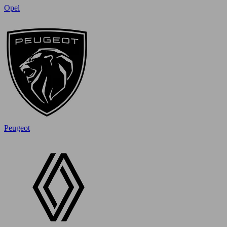
Opel
Peugeot