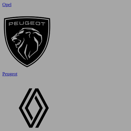
Opel
Peugeot