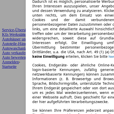
Dadurch ist es möglich, personalisierte Werb
Ihren Interessen auszuspielen, unser Angeb
und dessen Verwendung zu analysieren. Klicke
unten rechts, um dem Einsatz von einwill
Cookies und der damit verbundenen 
personenbezogener Daten zuzustimmen oder d
links, um eine detaillierte Auswahl hinsichtli
Service-Übersicht
treffen oder um der Verarbeitung personenbe
Kfz-Werkstätten
widersprechen, soweit diese auf Grundla
Autohäuser und Händler
Interessen erfolgt. Die Einwilligung um
Autoteile-Händler
Übermittlung bestimmter personenbezo
Autowaschanlagen
Drittländer, u.a. die USA, nach Art. 49 (1) (a) 
Auto verkaufen
›
keine Einwilligung
erteilen, klicken Sie bitte
hier
Auto bewerten
›
Anmelden
›
Cookies, Endgeräte- oder ähnliche Online-K
Startseite
login-basierte Kennungen, zufällig generi
netzwerkbasierte Kennungen) können zusam
Informationen (z. B. Browsertyp und Browse
Sprache, Bildschirmgröße, unterstützte Techno
Ihrem Endgerät gespeichert oder von dort au
um es jedes Mal wiederzuerkennen, wenn e
einer Webseite aufruft. Dies geschieht für ei
der hier aufgeführten Verarbeitungszwecke.
Sie können Ihre Präferenzen jederzeit anpas