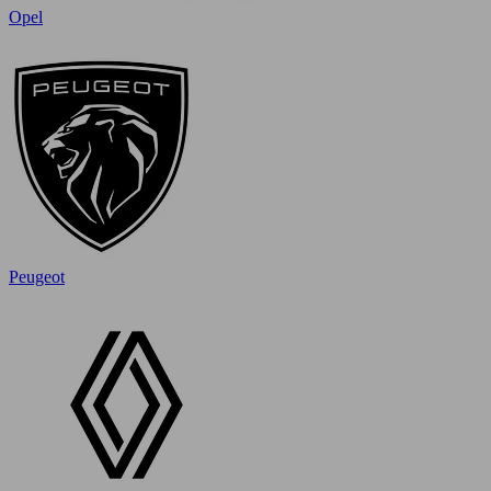
Opel
Peugeot