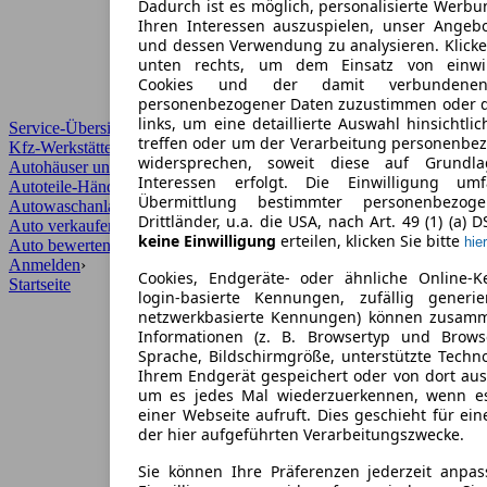
Dadurch ist es möglich, personalisierte Werb
Ihren Interessen auszuspielen, unser Angeb
und dessen Verwendung zu analysieren. Klicke
unten rechts, um dem Einsatz von einwill
Cookies und der damit verbundenen 
personenbezogener Daten zuzustimmen oder d
links, um eine detaillierte Auswahl hinsichtli
Service-Übersicht
treffen oder um der Verarbeitung personenbe
Kfz-Werkstätten
widersprechen, soweit diese auf Grundla
Autohäuser und Händler
Interessen erfolgt. Die Einwilligung um
Autoteile-Händler
Übermittlung bestimmter personenbezo
Autowaschanlagen
Drittländer, u.a. die USA, nach Art. 49 (1) (a) 
Auto verkaufen
›
keine Einwilligung
erteilen, klicken Sie bitte
hier
Auto bewerten
›
Anmelden
›
Cookies, Endgeräte- oder ähnliche Online-K
Startseite
login-basierte Kennungen, zufällig generi
netzwerkbasierte Kennungen) können zusam
Informationen (z. B. Browsertyp und Browse
Sprache, Bildschirmgröße, unterstützte Techno
Ihrem Endgerät gespeichert oder von dort au
um es jedes Mal wiederzuerkennen, wenn e
einer Webseite aufruft. Dies geschieht für ei
der hier aufgeführten Verarbeitungszwecke.
Sie können Ihre Präferenzen jederzeit anpas