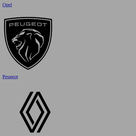
Opel
Peugeot