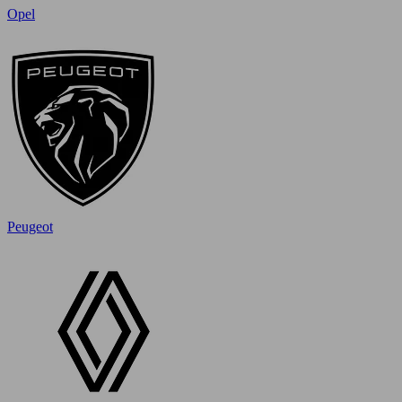
Opel
Peugeot