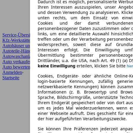
Dadurch ist es möglich, personalisierte Werb
Ihren Interessen auszuspielen, unser Angeb
und dessen Verwendung zu analysieren. Klicke
unten rechts, um dem Einsatz von einwill
Cookies und der damit verbundenen 
personenbezogener Daten zuzustimmen oder d
links, um eine detaillierte Auswahl hinsichtli
Service-Übersicht
treffen oder um der Verarbeitung personenbe
Kfz-Werkstätten
widersprechen, soweit diese auf Grundla
Autohäuser und Händler
Interessen erfolgt. Die Einwilligung um
Autoteile-Händler
Übermittlung bestimmter personenbezo
Autowaschanlagen
Drittländer, u.a. die USA, nach Art. 49 (1) (a) 
Auto verkaufen
›
keine Einwilligung
erteilen, klicken Sie bitte
hier
Auto bewerten
›
Anmelden
›
Cookies, Endgeräte- oder ähnliche Online-K
Startseite
login-basierte Kennungen, zufällig generi
netzwerkbasierte Kennungen) können zusam
Informationen (z. B. Browsertyp und Browse
Sprache, Bildschirmgröße, unterstützte Techno
Ihrem Endgerät gespeichert oder von dort au
um es jedes Mal wiederzuerkennen, wenn e
einer Webseite aufruft. Dies geschieht für ei
der hier aufgeführten Verarbeitungszwecke.
Sie können Ihre Präferenzen jederzeit anpas