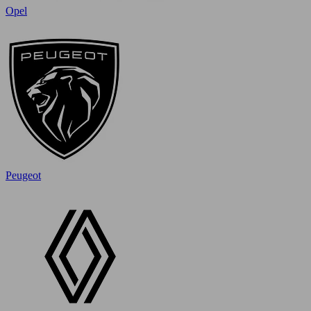
Opel
Peugeot