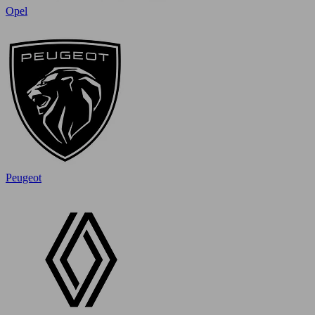
Opel
Peugeot