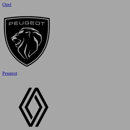
Opel
Peugeot